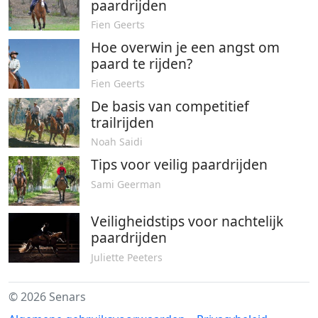
paardrijden
Fien Geerts
Hoe overwin je een angst om
paard te rijden?
Fien Geerts
De basis van competitief
trailrijden
Noah Saidi
Tips voor veilig paardrijden
Sami Geerman
Veiligheidstips voor nachtelijk
paardrijden
Juliette Peeters
© 2026 Senars