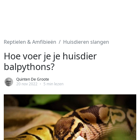
Reptielen & Amfibieën
Huisdieren slangen
Hoe voer je je huisdier
balpythons?
Quinten De Groote
20 nov 2022
•
5 min lezen