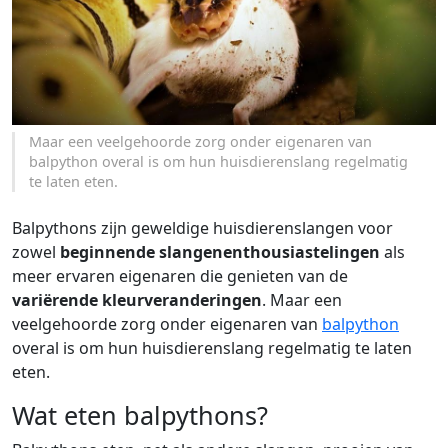
Maar een veelgehoorde zorg onder eigenaren van
balpython overal is om hun huisdierenslang regelmatig
te laten eten.
Balpythons zijn geweldige huisdierenslangen voor
zowel
beginnende slangenenthousiastelingen
als
meer ervaren eigenaren die genieten van de
variërende kleurveranderingen
. Maar een
veelgehoorde zorg onder eigenaren van
balpython
overal is om hun huisdierenslang regelmatig te laten
eten.
Wat eten balpythons?