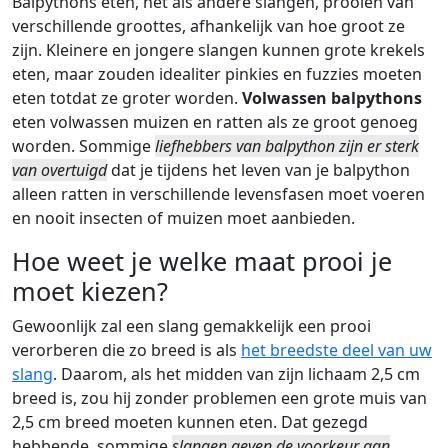
Balpythons eten, net als andere slangen, prooien van
verschillende groottes, afhankelijk van hoe groot ze
zijn. Kleinere en jongere slangen kunnen grote krekels
eten, maar zouden idealiter pinkies en fuzzies moeten
eten totdat ze groter worden.
Volwassen balpythons
eten volwassen muizen en ratten als ze groot genoeg
worden. Sommige
liefhebbers van balpython zijn er sterk
van overtuigd
dat je tijdens het leven van je balpython
alleen ratten in verschillende levensfasen moet voeren
en nooit insecten of muizen moet aanbieden.
Hoe weet je welke maat prooi je
moet kiezen?
Gewoonlijk zal een slang gemakkelijk een prooi
verorberen die zo breed is als
het breedste deel van uw
slang
. Daarom, als het midden van zijn lichaam 2,5 cm
breed is, zou hij zonder problemen een grote muis van
2,5 cm breed moeten kunnen eten. Dat gezegd
hebbende, sommige
slangen geven de voorkeur aan