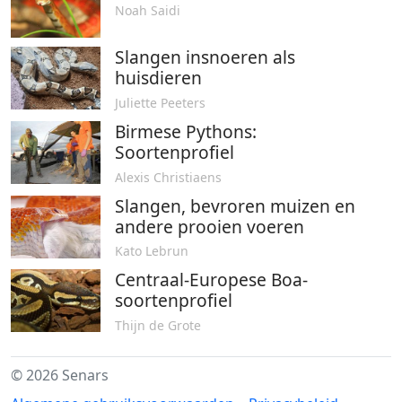
Noah Saidi
Slangen insnoeren als
huisdieren
Juliette Peeters
Birmese Pythons:
Soortenprofiel
Alexis Christiaens
Slangen, bevroren muizen en
andere prooien voeren
Kato Lebrun
Centraal-Europese Boa-
soortenprofiel
Thijn de Grote
© 2026 Senars