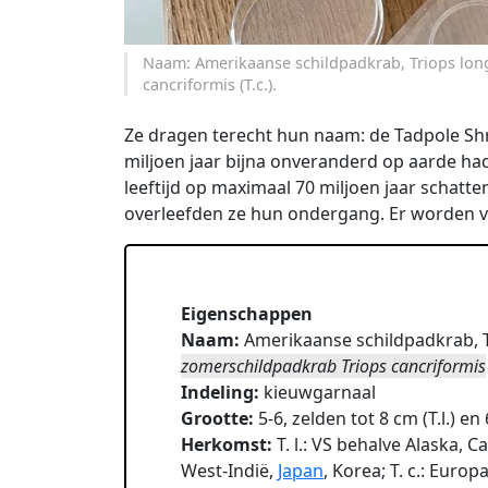
Naam: Amerikaanse schildpadkrab, Triops long
cancriformis (T.c.).
Ze dragen terecht hun naam: de Tadpole Sh
miljoen jaar bijna onveranderd op aarde had
leeftijd op maximaal 70 miljoen jaar schatt
overleefden ze hun ondergang. Er worden 
Eigenschappen
Naam:
Amerikaanse schildpadkrab, Tr
zomerschildpadkrab Triops cancriformis
Indeling:
kieuwgarnaal
Grootte:
5-6, zelden tot 8 cm (T.l.) en 
Herkomst:
T. l.: VS behalve Alaska,
West-Indië,
Japan
, Korea; T. c.: Europ