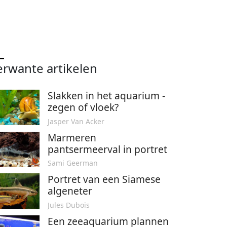
erwante artikelen
Slakken in het aquarium -
zegen of vloek?
Jasper Van Acker
Marmeren
pantsermeerval in portret
Sami Geerman
Portret van een Siamese
algeneter
Jules Dubois
Een zeeaquarium plannen