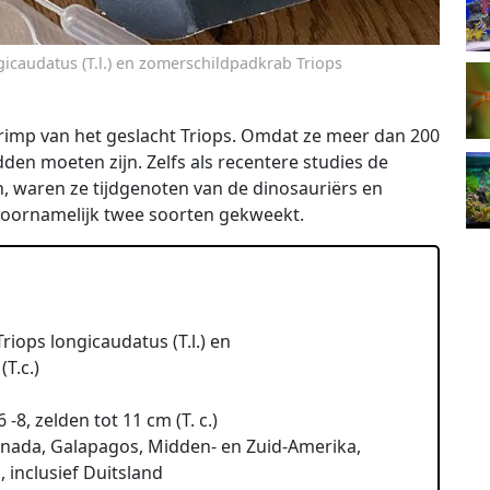
icaudatus (T.l.) en zomerschildpadkrab Triops
rimp van het geslacht Triops. Omdat ze meer dan 200
den moeten zijn. Zelfs als recentere studies de
en, waren ze tijdgenoten van de dinosauriërs en
voornamelijk twee soorten gekweekt.
iops longicaudatus (T.l.) en
(T.c.)
6 -8, zelden tot 11 cm (T. c.)
 Canada, Galapagos, Midden- en Zuid-Amerika,
a, inclusief Duitsland