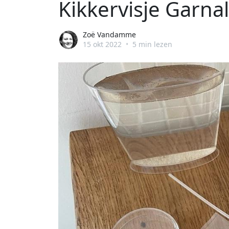
Kikkervisje Garnal
Zoë Vandamme
15 okt 2022
•
5 min lezen