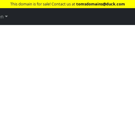
This domain is for sale! Contact us at
tomsdomains@duck.com
en