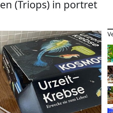
en (Triops) in portret
V