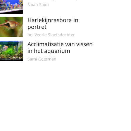
Noah Saidi
Harlekijnrasbora in
portret
bc. Veerle Slaetsdochter
Acclimatisatie van vissen
in het aquarium
Sami Geerman