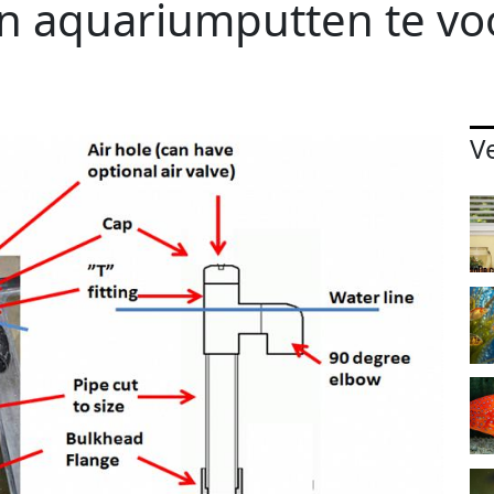
an aquariumputten te v
V