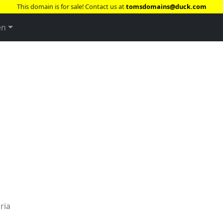
This domain is for sale! Contact us at
tomsdomains@duck.com
en
ria