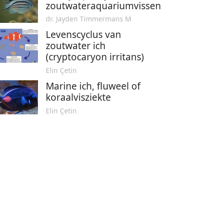
zoutwateraquariumvissen
dr. Jayden Timmermans M
Levenscyclus van
zoutwater ich
(cryptocaryon irritans)
Elin Çetin
Marine ich, fluweel of
koraalvisziekte
Elin Çetin