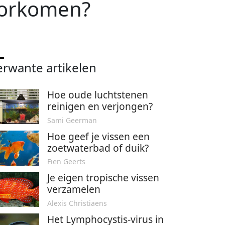
oorkomen?
erwante artikelen
Hoe oude luchtstenen
reinigen en verjongen?
Sami Geerman
Hoe geef je vissen een
zoetwaterbad of duik?
Fien Geerts
Je eigen tropische vissen
verzamelen
Alexis Christiaens
Het Lymphocystis-virus in