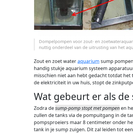
Dompelpompen voor zout- en zoetwateraquari
nuttig onderdeel van de uitrusting van het a
Zout en zoet water
aquarium
sump pompen zi
handig stukje aquarium systeem apparatuur. 
misschien niet aan hebt gedacht totdat het
de elektriciteit in uw huis, stopt de zinkpu
Wat gebeurt er als de 
Zodra de
sump-pomp stopt met pompen
en he
zullen de tanks via de pompuitgang in de ta
pompsproeiers maar 8 centimeter onder het 
tank in je sump zuigen. Dit zal leiden tot e