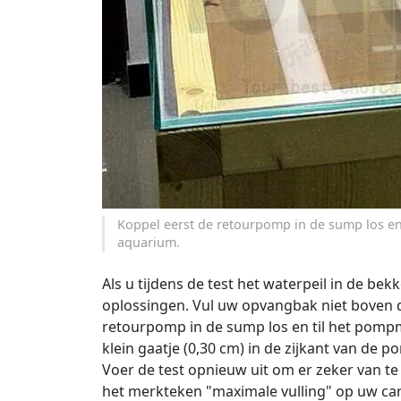
Koppel eerst de retourpomp in de sump los en
aquarium.
Als u tijdens de test het waterpeil in de be
oplossingen. Vul uw opvangbak niet boven d
retourpomp in de sump los en til het pomp
klein gaatje (0,30 cm) in de zijkant van de
Voer de test opnieuw uit om er zeker van te 
het merkteken "maximale vulling" op uw car