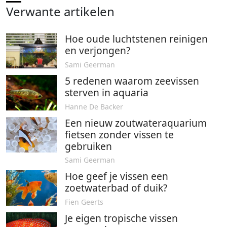
Verwante artikelen
Hoe oude luchtstenen reinigen
en verjongen?
Sami Geerman
5 redenen waarom zeevissen
sterven in aquaria
Hanne De Backer
Een nieuw zoutwateraquarium
fietsen zonder vissen te
gebruiken
Sami Geerman
Hoe geef je vissen een
zoetwaterbad of duik?
Fien Geerts
Je eigen tropische vissen