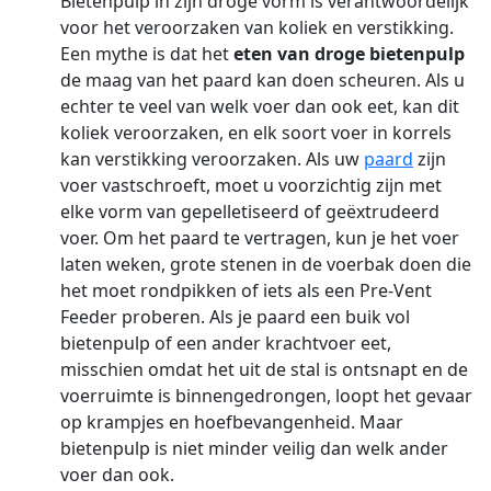
Bietenpulp in zijn droge vorm is verantwoordelijk
voor het veroorzaken van koliek en verstikking.
Een mythe is dat het
eten van droge bietenpulp
de maag van het paard kan doen scheuren. Als u
echter te veel van welk voer dan ook eet, kan dit
koliek veroorzaken, en elk soort voer in korrels
kan verstikking veroorzaken. Als uw
paard
zijn
voer vastschroeft, moet u voorzichtig zijn met
elke vorm van gepelletiseerd of geëxtrudeerd
voer. Om het paard te vertragen, kun je het voer
laten weken, grote stenen in de voerbak doen die
het moet rondpikken of iets als een Pre-Vent
Feeder proberen. Als je paard een buik vol
bietenpulp of een ander krachtvoer eet,
misschien omdat het uit de stal is ontsnapt en de
voerruimte is binnengedrongen, loopt het gevaar
op krampjes en hoefbevangenheid. Maar
bietenpulp is niet minder veilig dan welk ander
voer dan ook.