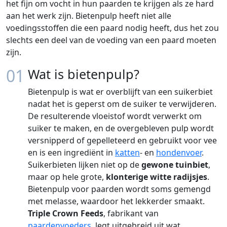
het fijn om vocht in hun paarden te krijgen als ze hard
aan het werk zijn. Bietenpulp heeft niet alle
voedingsstoffen die een paard nodig heeft, dus het zou
slechts een deel van de voeding van een paard moeten
zijn.
01
Wat is bietenpulp?
Bietenpulp is wat er overblijft van een suikerbiet
nadat het is geperst om de suiker te verwijderen.
De resulterende vloeistof wordt verwerkt om
suiker te maken, en de overgebleven pulp wordt
versnipperd of gepelleteerd en gebruikt voor vee
en is een ingrediënt in
katten
- en
hondenvoer
.
Suikerbieten lijken niet op de
gewone tuinbiet
,
maar op hele grote,
klonterige witte radijsjes
.
Bietenpulp voor paarden wordt soms gemengd
met melasse, waardoor het lekkerder smaakt.
Triple Crown Feeds
, fabrikant van
paardenvoeders
, legt uitgebreid uit wat