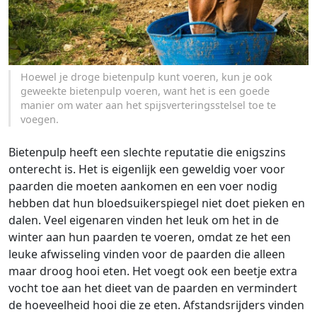
Hoewel je droge bietenpulp kunt voeren, kun je ook
geweekte bietenpulp voeren, want het is een goede
manier om water aan het spijsverteringsstelsel toe te
voegen.
Bietenpulp heeft een slechte reputatie die enigszins
onterecht is. Het is eigenlijk een geweldig voer voor
paarden die moeten aankomen en een voer nodig
hebben dat hun bloedsuikerspiegel niet doet pieken en
dalen. Veel eigenaren vinden het leuk om het in de
winter aan hun paarden te voeren, omdat ze het een
leuke afwisseling vinden voor de paarden die alleen
maar droog hooi eten. Het voegt ook een beetje extra
vocht toe aan het dieet van de paarden en vermindert
de hoeveelheid hooi die ze eten. Afstandsrijders vinden