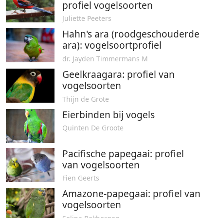
profiel vogelsoorten
Juliette Peeters
Hahn's ara (roodgeschouderde
ara): vogelsoortprofiel
dr. Jayden Timmermans M
Geelkraagara: profiel van
vogelsoorten
Thijn de Grote
Eierbinden bij vogels
Quinten De Groote
Pacifische papegaai: profiel
van vogelsoorten
Fien Geerts
Amazone-papegaai: profiel van
vogelsoorten