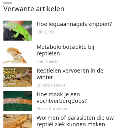
Verwante artikelen
Hoe leguaannagels knippen?
Elin Çetin
Metabole botziekte bij
reptielen
Fien Geerts
Reptielen vervoeren in de
winter
Juliette Peeters
Hoe maak je een
vochtverbergdoos?
Alexis Christiaens
Wormen of parasieten die uw
reptiel ziek kunnen maken