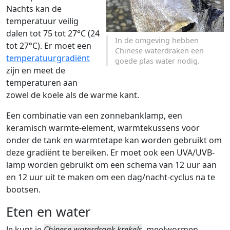
Nachts kan de
temperatuur veilig
dalen tot 75 tot 27°C (24
In de omgeving hebben
tot 27°C). Er moet een
Chinese waterdraken een
temperatuurgradiënt
goede plas water nodig.
zijn en meet de
temperaturen aan
zowel de koele als de warme kant.
Een combinatie van een zonnebanklamp, een
keramisch warmte-element, warmtekussens voor
onder de tank en warmtetape kan worden gebruikt om
deze gradiënt te bereiken. Er moet ook een UVA/UVB-
lamp worden gebruikt om een schema van 12 uur aan
en 12 uur uit te maken om een dag/nacht-cyclus na te
bootsen.
Eten en water
Je kunt je
Chinese waterdraak krekels
, meelwormen,