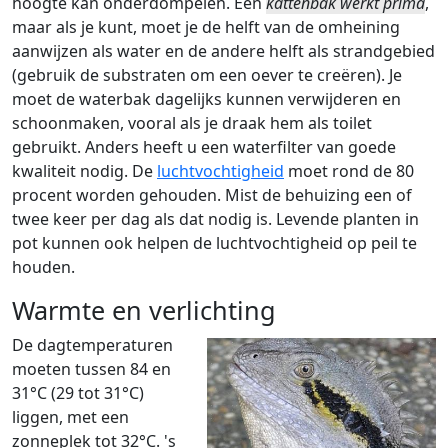
hoogte kan onderdompelen. Een
kattenbak werkt prima
,
maar als je kunt, moet je de helft van de omheining
aanwijzen als water en de andere helft als strandgebied
(gebruik de substraten om een oever te creëren). Je
moet de waterbak dagelijks kunnen verwijderen en
schoonmaken, vooral als je draak hem als toilet
gebruikt. Anders heeft u een waterfilter van goede
kwaliteit nodig. De
luchtvochtigheid
moet rond de 80
procent worden gehouden. Mist de behuizing een of
twee keer per dag als dat nodig is. Levende planten in
pot kunnen ook helpen de luchtvochtigheid op peil te
houden.
Warmte en verlichting
De dagtemperaturen
moeten tussen 84 en
31°C (29 tot 31°C)
liggen, met een
zonneplek tot 32°C. 's